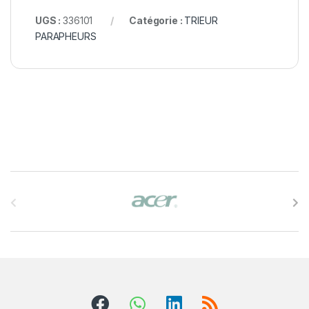
UGS :
336101
Catégorie :
TRIEUR
PARAPHEURS
B
r
a
n
d