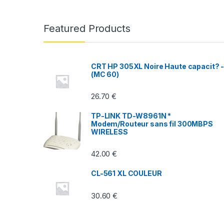
a
n
Featured Products
d
s
CRT HP 305XL Noire Haute capacit? 
(MC 60)
C
26.70
€
a
TP-LINK TD-W8961N *
r
Modem/Routeur sans fil 300MBPS
WIRELESS
o
42.00
€
u
CL-561 XL COULEUR
s
30.60
€
e
l