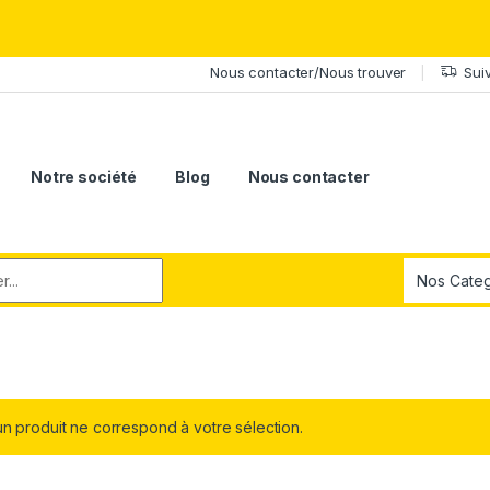
érite le meilleur.Offrez-lui la puissance et l'élégance du Samsung Ga
Nous contacter/Nous trouver
Sui
Notre société
Blog
Nous contacter
r:
n produit ne correspond à votre sélection.