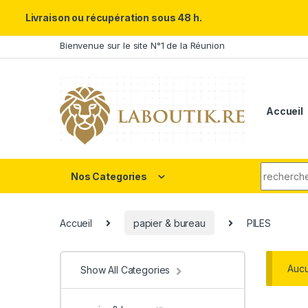
Un Père ULTRA exceptionnel m
Livraison ou récupération sous 48 h.
Skip to navigation
Skip to content
Bienvenue sur le site N°1 de la Réunion
Accueil
Search fo
Nos Categories
Accueil
papier & bureau
PILES
Aucu
Show All Categories