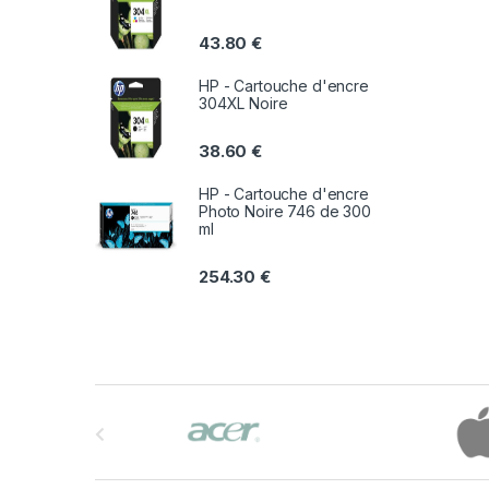
43.80
€
HP - Cartouche d'encre
304XL Noire
38.60
€
HP - Cartouche d'encre
Photo Noire 746 de 300
ml
254.30
€
B
r