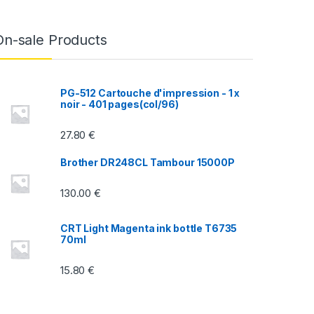
On-sale Products
PG-512 Cartouche d'impression - 1 x
noir - 401 pages(col/96)
27.80
€
Brother DR248CL Tambour 15000P
130.00
€
CRT Light Magenta ink bottle T6735
70ml
15.80
€