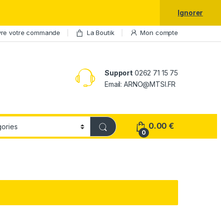
laxy S25 Ultra à prix réduit.
Ignorer
vre votre commande
La Boutik
Mon compte
Support
0262 71 15 75
Email: ARNO@MTSI.FR
0.00
€
0