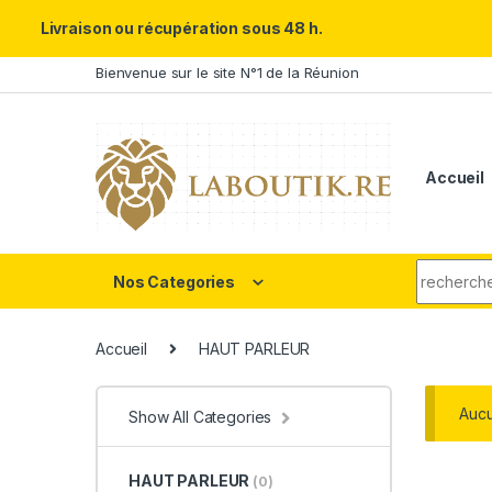
Un Père ULTRA exceptionnel m
Livraison ou récupération sous 48 h.
Skip to navigation
Skip to content
Bienvenue sur le site N°1 de la Réunion
Accueil
Search fo
Nos Categories
Accueil
HAUT PARLEUR
Aucu
Show All Categories
HAUT PARLEUR
(0)