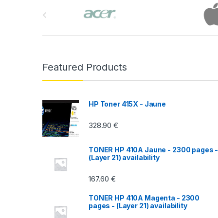
B
r
a
n
Featured Products
d
s
HP Toner 415X - Jaune
C
328.90
€
a
TONER HP 410A Jaune - 2300 pages 
r
(Layer 21) availability
o
167.60
€
u
TONER HP 410A Magenta - 2300
pages - (Layer 21) availability
s