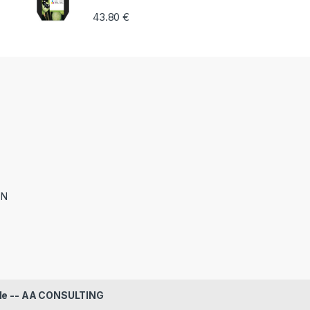
43.80
€
ON
le -- AA CONSULTING