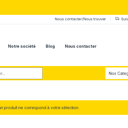
érite le meilleur.Offrez-lui la puissance et l'élégance du Samsung Ga
Nous contacter/Nous trouver
Sui
Notre société
Blog
Nous contacter
r:
n produit ne correspond à votre sélection.