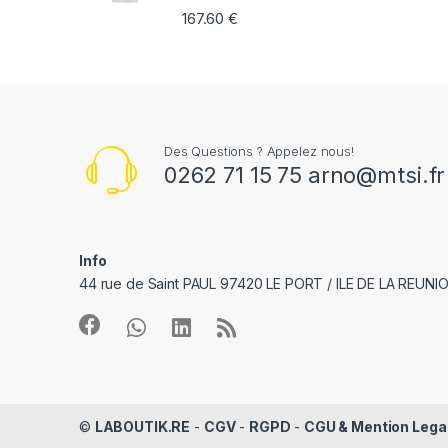
167.60
€
e
l
Des Questions ? Appelez nous!
0262 71 15 75 arno@mtsi.fr
Info
44 rue de Saint PAUL 97420 LE PORT / ILE DE LA REUNI
©
LABOUTIK.RE
-
CGV
-
RGPD
-
CGU & Mention Lega