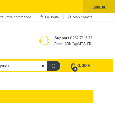
laxy S25 Ultra à prix réduit.
Ignorer
vre votre commande
La Boutik
Mon compte
Support
0262 71 15 75
Email: ARNO@MTSI.FR
0.00
€
0