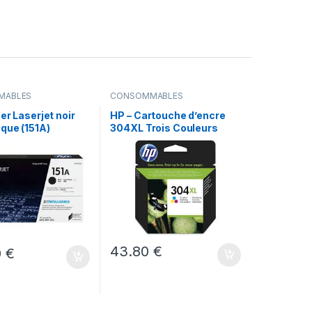
MABLES
CONSOMMABLES
er Laserjet noir
HP – Cartouche d’encre
que (151A)
304XL Trois Couleurs
43.80
€
0
€