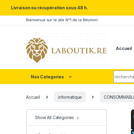
Un Père ULTRA exceptionnel m
Livraison ou récupération sous 48 h.
Skip to navigation
Skip to content
Bienvenue sur le site N°1 de la Réunion
Accueil
Search fo
Nos Categories
Accueil
informatique
CONSOMMABL
Show All Categories