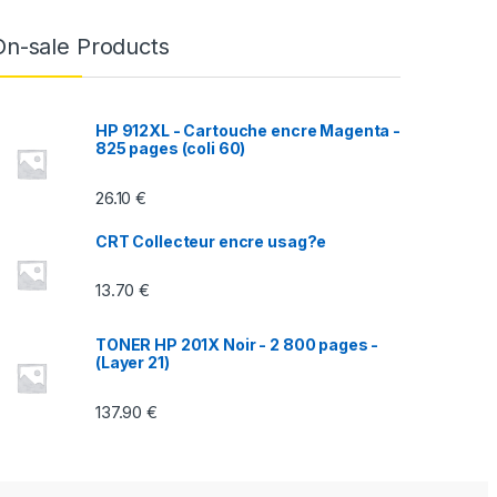
On-sale Products
HP 912XL - Cartouche encre Magenta -
825 pages (coli 60)
26.10
€
CRT Collecteur encre usag?e
13.70
€
TONER HP 201X Noir - 2 800 pages -
(Layer 21)
137.90
€