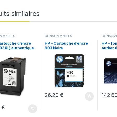
its similaires
MMABLES
CONSOMMABLES
CONSOM
artouche d’encre
HP – Cartouche d’encre
HP – Ton
303XL) authentique
903 Noire
authenti
)
26.20
€
142.6
0
€