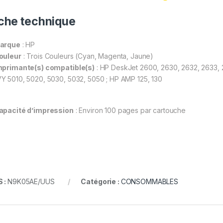
che technique
arque
: HP
ouleur
: Trois Couleurs (Cyan, Magenta, Jaune)
mprimante(s) compatible(s)
: HP DeskJet 2600, 2630, 2632, 2633, 
Y 5010, 5020, 5030, 5032, 5050 ; HP AMP 125, 130
apacité d’impression
: Environ 100 pages par cartouche
 :
N9K05AE/UUS
Catégorie :
CONSOMMABLES