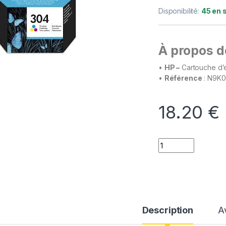
Disponibilité:
45 en 
À propos de
•
HP –
Cartouche d’e
•
Référence
: N9K
18.20
€
Quantity
Description
A