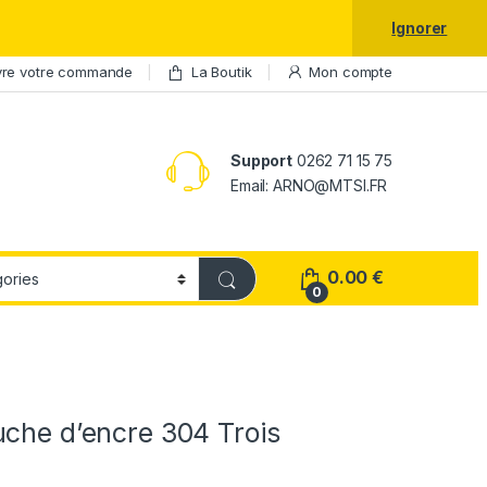
laxy S25 Ultra à prix réduit.
Ignorer
vre votre commande
La Boutik
Mon compte
Support
0262 71 15 75
Email: ARNO@MTSI.FR
0.00
€
0
uche d’encre 304 Trois