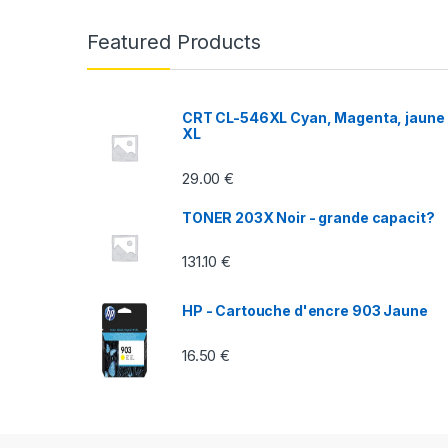
n
Featured Products
d
s
CRT CL-546XL Cyan, Magenta, jaune
XL
C
29.00
€
a
TONER 203X Noir - grande capacit?
r
131.10
€
o
u
HP - Cartouche d'encre 903 Jaune
s
16.50
€
e
l