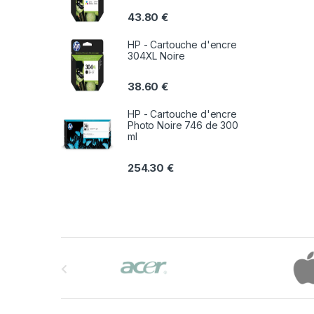
43.80
€
HP - Cartouche d'encre
304XL Noire
38.60
€
HP - Cartouche d'encre
Photo Noire 746 de 300
ml
254.30
€
B
r
a