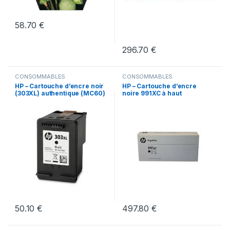
58.70
€
296.70
€
CONSOMMABLES
CONSOMMABLES
HP – Cartouche d’encre noir
HP – Cartouche d’encre
(303XL) authentique (MC60)
noire 991XC à haut
rendement
50.10
€
497.80
€