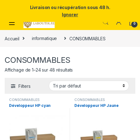
Un Père ULTRA exceptionnel mérite le meilleur.Offrez-lui la
Livraison ou récupération sous 48 h.
puissance et l'élégance du Samsung Galaxy S25 Ultra à prix réduit.
Ignorer
Skip to navigation
Skip to content
0
Accueil
informatique
CONSOMMABLES
CONSOMMABLES
Affichage de 1–24 sur 48 résultats
Filters
CONSOMMABLES
CONSOMMABLES
Développeur HP cyan
Développeur HP Jaune