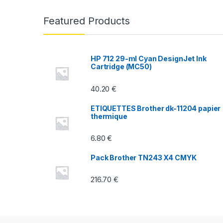
n
Featured Products
d
s
HP 712 29-ml Cyan DesignJet Ink
Cartridge (MC50)
C
40.20
€
a
ETIQUETTES Brother dk-11204 papier
r
thermique
o
6.80
€
u
Pack Brother TN243 X4 CMYK
s
216.70
€
e
l