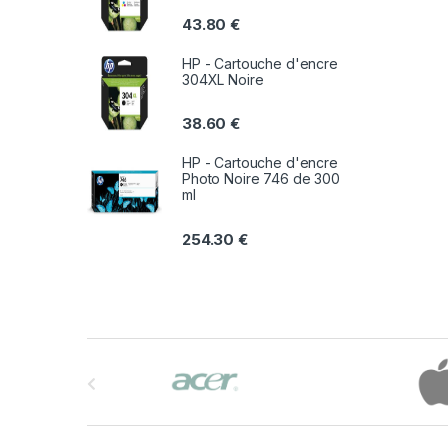
43.80
€
HP - Cartouche d'encre
304XL Noire
38.60
€
HP - Cartouche d'encre
Photo Noire 746 de 300
ml
254.30
€
B
r
a