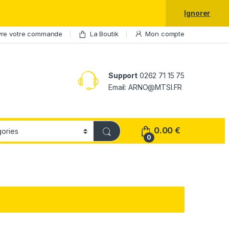
laxy S25 Ultra à prix réduit.
Ignorer
vre votre commande
La Boutik
Mon compte
Support
0262 71 15 75
Email: ARNO@MTSI.FR
0.00
€
0