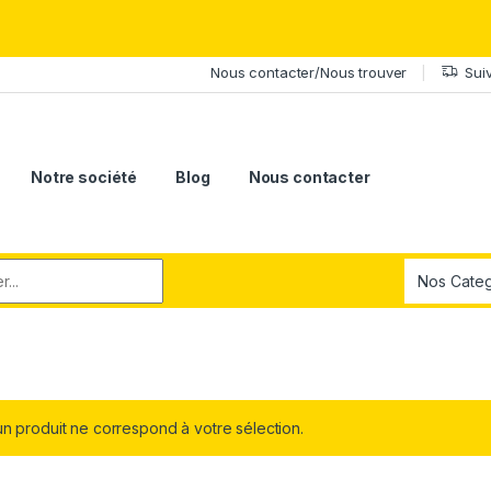
érite le meilleur.Offrez-lui la puissance et l'élégance du Samsung Ga
Nous contacter/Nous trouver
Sui
Notre société
Blog
Nous contacter
r:
n produit ne correspond à votre sélection.