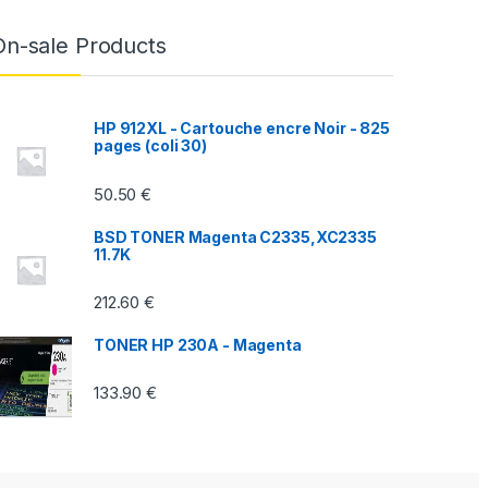
On-sale Products
HP 912XL - Cartouche encre Noir - 825
pages (coli 30)
50.50
€
BSD TONER Magenta C2335,XC2335
11.7K
212.60
€
TONER HP 230A - Magenta
133.90
€