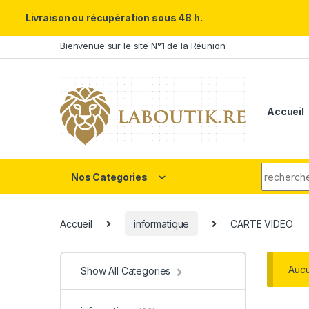
Un Père ULTRA exceptionnel m
Livraison ou récupération sous 48 h.
Skip to navigation
Skip to content
Bienvenue sur le site N°1 de la Réunion
Accueil
Search fo
Nos Categories
Accueil
informatique
CARTE VIDEO
Aucu
Show All Categories