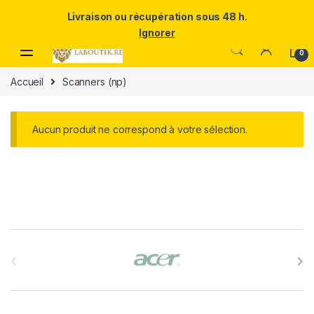
Un Père ULTRA exceptionnel mérite le meilleur.Offrez-lui la
Livraison ou récupération sous 48 h.
puissance et l'élégance du Samsung Galaxy S25 Ultra à prix réduit.
Ignorer
Skip to navigation
Skip to content
0
Accueil
Scanners (np)
Aucun produit ne correspond à votre sélection.
B
r
a