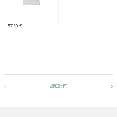
57.30
€
B
r
a
n