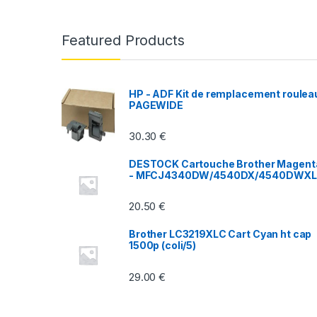
a
n
Featured Products
d
s
HP - ADF Kit de remplacement roulea
PAGEWIDE
C
30.30
€
a
DESTOCK Cartouche Brother Magent
r
- MFCJ4340DW/4540DX/4540DWX
o
20.50
€
u
Brother LC3219XLC Cart Cyan ht cap
1500p (coli/5)
s
29.00
€
e
l