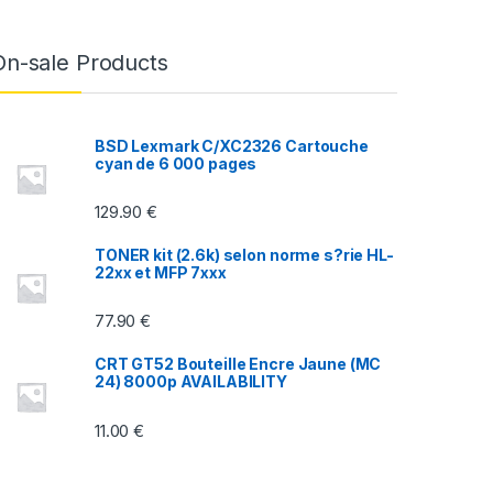
On-sale Products
BSD Lexmark C/XC2326 Cartouche
cyan de 6 000 pages
129.90
€
TONER kit (2.6k) selon norme s?rie HL-
22xx et MFP 7xxx
77.90
€
CRT GT52 Bouteille Encre Jaune (MC
24) 8000p AVAILABILITY
11.00
€