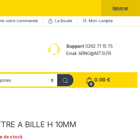
laxy S25 Ultra à prix réduit.
Ignorer
vre votre commande
La Boutik
Mon compte
Support
0262 71 15 75
Email: ARNO@MTSI.FR
0.00
€
0
TRE A BILLE H 10MM
e de stock