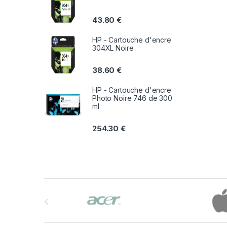
43.80
€
HP - Cartouche d'encre
304XL Noire
38.60
€
HP - Cartouche d'encre
Photo Noire 746 de 300
ml
254.30
€
B
r