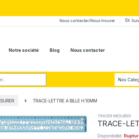
érite le meilleur.Offrez-lui la puissance et l'élégance du Samsung Ga
Nous contacter/Nous trouver
Sui
Notre société
Blog
Nous contacter
r:
ESURER
TRACE-LETTRE A BILLE H 10MM
TRACER MESURER
TRACE-LET
Disponibilité:
Ruptur