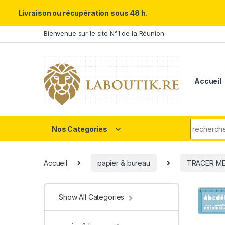
Un Père ULTRA exceptionnel m
Livraison ou récupération sous 48 h.
Skip to navigation
Skip to content
Bienvenue sur le site N°1 de la Réunion
Accueil
Search fo
Nos Categories
Accueil
papier & bureau
TRACER M
Show All Categories