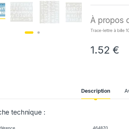
À propos d
Trace-lettre à bille 
1.52
€
Description
A
che technique :
férence
464870