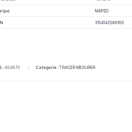
rque
MAPED
AN
3154142586100
 :
464870
Catégorie :
TRACER MESURER