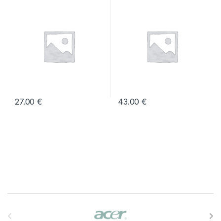
(MC50)
27.00
€
43.00
€
B