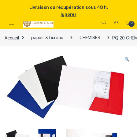
Un Père ULTRA exceptionnel mérite le meilleur.Offrez-lui la
Livraison ou récupération sous 48 h.
puissance et l'élégance du Samsung Galaxy S25 Ultra à prix réduit.
Ignorer
Skip to navigation
Skip to content
0
Accueil
papier & bureau
CHEMISES
PQ 20 CHE