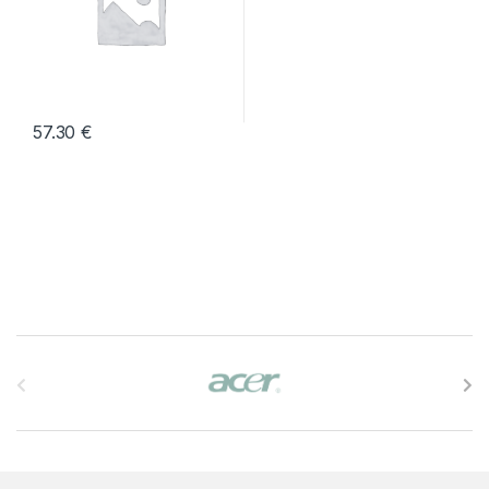
57.30
€
B
r
a
n