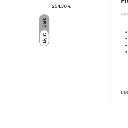
Fi
254.30
€
Cod
Dark
Light
UGS