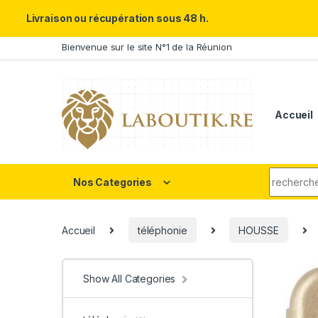
Un Père ULTRA exceptionnel m
Livraison ou récupération sous 48 h.
Skip to navigation
Skip to content
Bienvenue sur le site N°1 de la Réunion
Accueil
Search fo
Nos Categories
Accueil
téléphonie
HOUSSE
Show All Categories