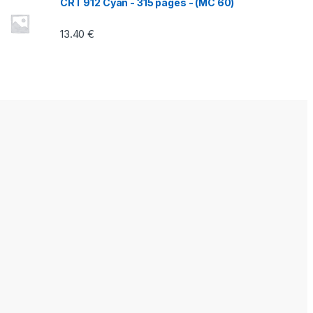
CRT 912 Cyan - 315 pages - (MC 60)
13.40
€