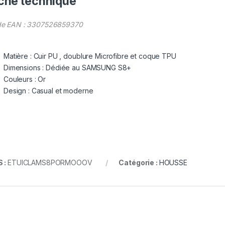
che technique
e EAN : 3307526859370
Matière : Cuir PU , doublure Microfibre et coque TPU
Dimensions : Dédiée au SAMSUNG S8+
Couleurs : Or
Design : Casual et moderne
 :
ETUICLAMS8PORMOOOV
Catégorie :
HOUSSE