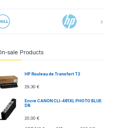
On-sale Products
HP Rouleau de Transfert T2
29.30
€
Encre CANON CLI-481XL PHOTO BLUE
DB
20.00
€