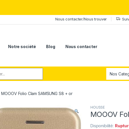
érite le meilleur.Offrez-lui la puissance et l'élégance du Samsung Ga
Nous contacter/Nous trouver
Sui
Notre société
Blog
Nous contacter
r:
MOOOV Folio Clam SAMSUNG S8 + or
HOUSSE
MOOOV Fol
Disponibilité:
Ruptur