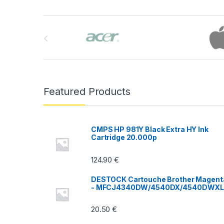
B
r
a
n
Featured Products
d
s
CMPS HP 981Y Black Extra HY Ink
Cartridge 20.000p
C
124.90
€
a
DESTOCK Cartouche Brother Magent
r
- MFCJ4340DW/4540DX/4540DWX
o
20.50
€