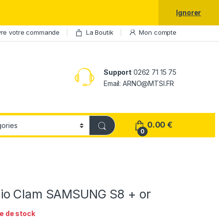
laxy S25 Ultra à prix réduit.
Ignorer
vre votre commande
La Boutik
Mon compte
Support
0262 71 15 75
Email: ARNO@MTSI.FR
0.00
€
0
io Clam SAMSUNG S8 + or
e de stock