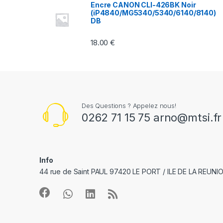
u
Encre CANON CLI-426BK Noir
(iP4840/MG5340/5340/6140/8140)
s
DB
e
18.00
€
l
Des Questions ? Appelez nous!
0262 71 15 75 arno@mtsi.fr
Info
44 rue de Saint PAUL 97420 LE PORT / ILE DE LA REUNI