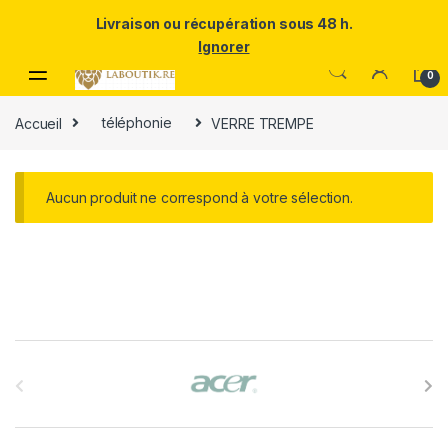
Un Père ULTRA exceptionnel mérite le meilleur.Offrez-lui la
Livraison ou récupération sous 48 h.
puissance et l'élégance du Samsung Galaxy S25 Ultra à prix réduit.
Ignorer
Skip to navigation
Skip to content
0
Accueil
téléphonie
VERRE TREMPE
Aucun produit ne correspond à votre sélection.
B
r
a