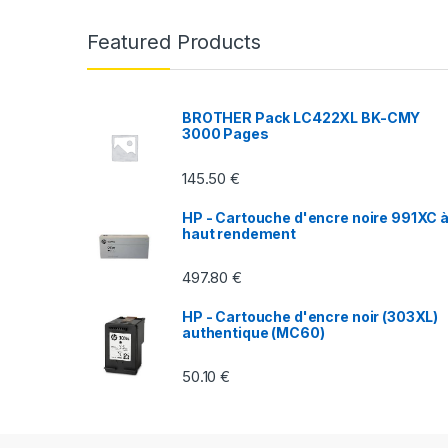
n
Featured Products
d
s
BROTHER Pack LC422XL BK-CMY
3000 Pages
C
145.50
€
a
HP - Cartouche d'encre noire 991XC 
r
haut rendement
o
497.80
€
u
HP - Cartouche d'encre noir (303XL)
authentique (MC60)
s
50.10
€
e
l