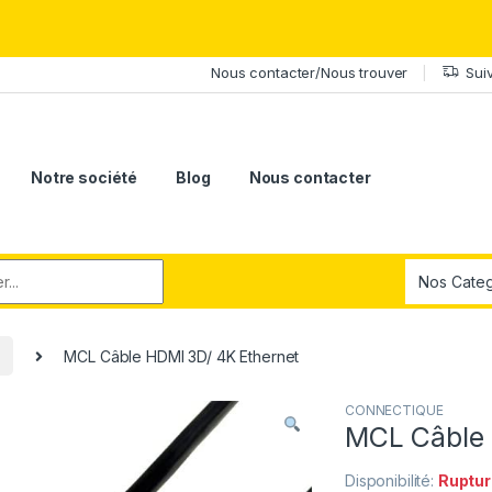
érite le meilleur.Offrez-lui la puissance et l'élégance du Samsung Ga
Nous contacter/Nous trouver
Sui
Notre société
Blog
Nous contacter
r:
MCL Câble HDMI 3D/ 4K Ethernet
CONNECTIQUE
MCL Câble 
Disponibilité:
Ruptur