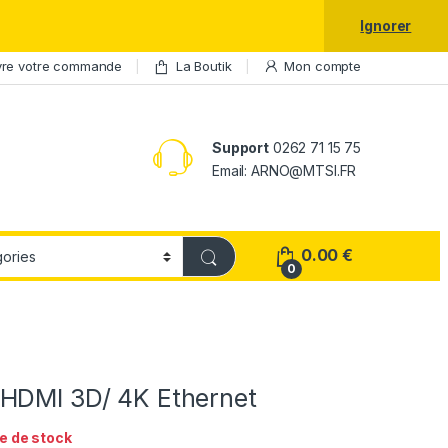
laxy S25 Ultra à prix réduit.
Ignorer
vre votre commande
La Boutik
Mon compte
Support
0262 71 15 75
Email: ARNO@MTSI.FR
0.00
€
0
HDMI 3D/ 4K Ethernet
e de stock