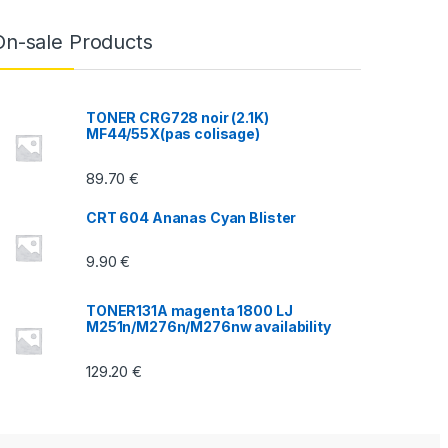
On-sale Products
TONER CRG728 noir (2.1K)
MF44/55X(pas colisage)
89.70
€
CRT 604 Ananas Cyan Blister
9.90
€
TONER131A magenta 1800 LJ
M251n/M276n/M276nw availability
129.20
€