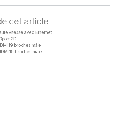
e cet article
ute vitesse avec Ethernet
0p et 3D
HDMI 19 broches mâle
HDMI 19 broches mâle