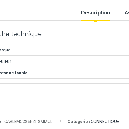
Description
A
che technique
arque
uleur
stance focale
 :
CABLEMC385RZ1-8MMCL
Catégorie :
CONNECTIQUE