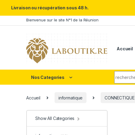
Un Père ULTRA exceptionnel m
Livraison ou récupération sous 48 h.
Skip to navigation
Skip to content
Bienvenue sur le site N°1 de la Réunion
Accueil
Search fo
Nos Categories
Accueil
informatique
CONNECTIQUE
Show All Categories