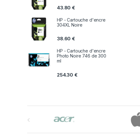
43.80
€
HP - Cartouche d'encre
304XL Noire
38.60
€
HP - Cartouche d'encre
Photo Noire 746 de 300
ml
254.30
€
B
r
a