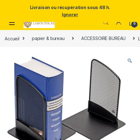
Un Père ULTRA exceptionnel mérite le meilleur.Offrez-lui la
Livraison ou récupération sous 48 h.
puissance et l'élégance du Samsung Galaxy S25 Ultra à prix réduit.
Ignorer
Skip to navigation
Skip to content
0
Accueil
papier & bureau
ACCESSOIRE BUREAU