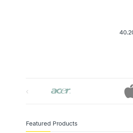
40.
B
r
a
n
Featured Products
d