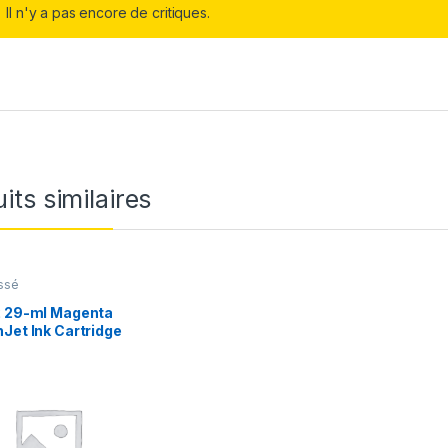
Il n'y a pas encore de critiques.
its similaires
ssé
2 29-ml Magenta
Jet Ink Cartridge
)