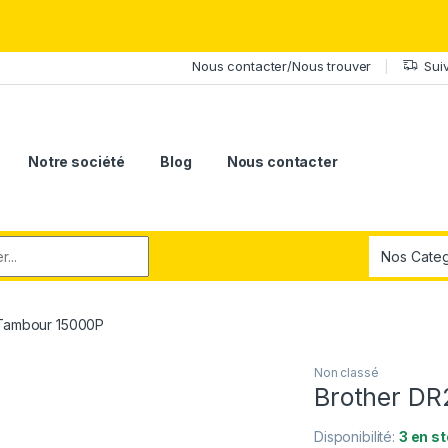
érite le meilleur.Offrez-lui la puissance et l'élégance du Samsung Ga
Nous contacter/Nous trouver
Sui
Notre société
Blog
Nous contacter
r:
Tambour 15000P
Non classé
Brother D
Disponibilité:
3 en s