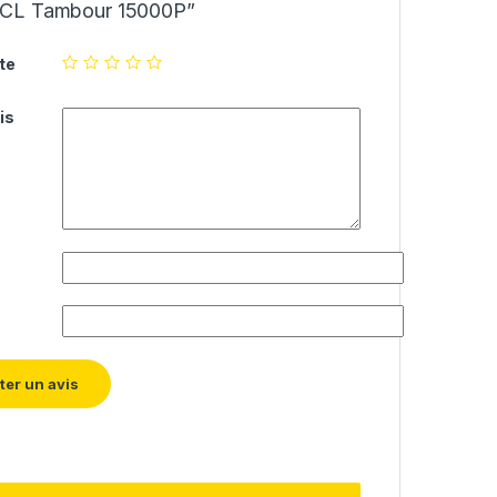
CL Tambour 15000P”
te
is