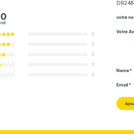
DR248
.0
votre no
rall
Votre Av
0
0
0
0
Name
*
0
Email
*