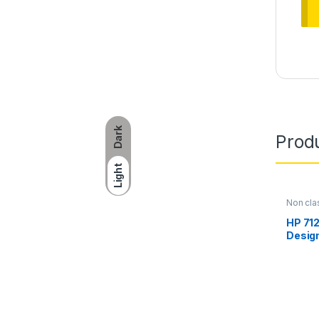
Dark
Produ
Light
Non cla
HP 71
Design
(MC50