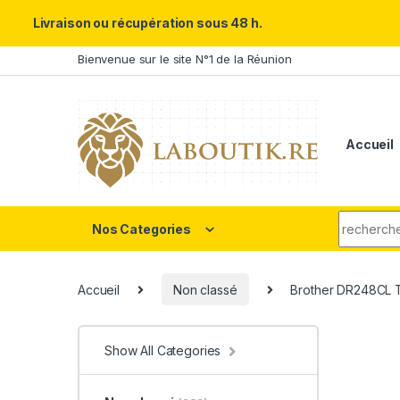
Un Père ULTRA exceptionnel m
Livraison ou récupération sous 48 h.
Skip to navigation
Skip to content
Bienvenue sur le site N°1 de la Réunion
Accueil
Search fo
Nos Categories
Accueil
Non classé
Brother DR248CL 
Show All Categories