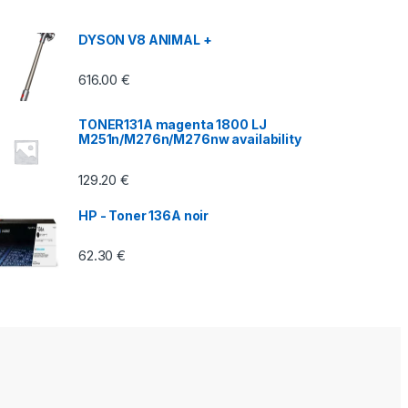
DYSON V8 ANIMAL +
616.00
€
TONER131A magenta 1800 LJ
M251n/M276n/M276nw availability
129.20
€
HP - Toner 136A noir
62.30
€