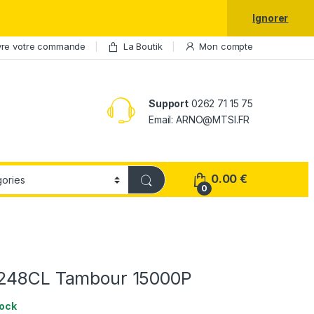
laxy S25 Ultra à prix réduit.
Ignorer
vre votre commande
La Boutik
Mon compte
Support
0262 71 15 75
Email: ARNO@MTSI.FR
0.00
€
0
R248CL Tambour 15000P
tock