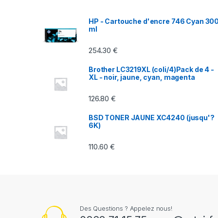
s
HP - Cartouche d'encre 746 Cyan 30
ml
C
254.30
€
a
Brother LC3219XL (coli/4)Pack de 4 -
r
XL - noir, jaune, cyan, magenta
o
126.80
€
u
BSD TONER JAUNE XC4240 (jusqu'?
6K)
s
110.60
€
e
l
Des Questions ? Appelez nous!