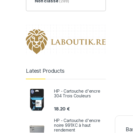
Non classé
(289)
Latest Products
HP - Cartouche d'encre
304 Trois Couleurs
18.20
€
HP - Cartouche d'encre
noire 991XC à haut
Bas
rendement