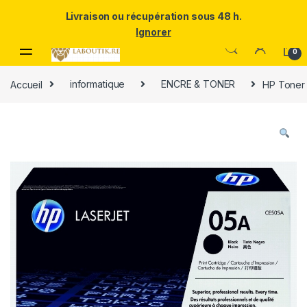
Un Père ULTRA exceptionnel mérite le meilleur.Offrez-lui la
Livraison ou récupération sous 48 h.
puissance et l'élégance du Samsung Galaxy S25 Ultra à prix réduit.
Ignorer
Skip to navigation
Skip to content
0
Accueil
informatique
ENCRE & TONER
HP Toner