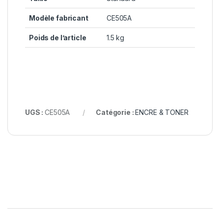
Modèle fabricant
CE505A
Poids de l’article
1.5 kg
UGS :
CE505A
Catégorie :
ENCRE & TONER
B