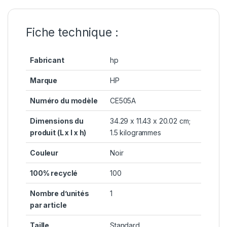
Fiche technique :
Fabricant
hp
Marque
HP
Numéro du modèle
CE505A
Dimensions du
34.29 x 11.43 x 20.02 cm;
produit (L x l x h)
1.5 kilogrammes
Couleur
Noir
100% recyclé
100
Nombre d’unités
1
par article
Taille
Standard