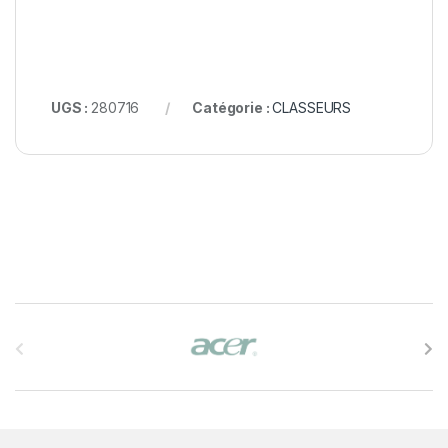
UGS :
280716
Catégorie :
CLASSEURS
B
r
a
n