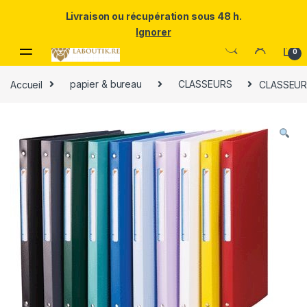
Un Père ULTRA exceptionnel mérite le meilleur.Offrez-lui la
Livraison ou récupération sous 48 h.
puissance et l'élégance du Samsung Galaxy S25 Ultra à prix réduit.
Ignorer
Skip to navigation
Skip to content
0
Accueil
papier & bureau
CLASSEURS
CLASSEUR