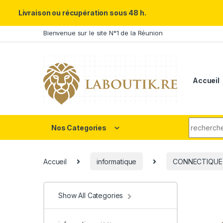
Un Père ULTRA exceptionnel m
Livraison ou récupération sous 48 h.
Skip to navigation
Skip to content
Bienvenue sur le site N°1 de la Réunion
Accueil
Search fo
Nos Categories
Accueil
informatique
CONNECTIQUE
Show All Categories