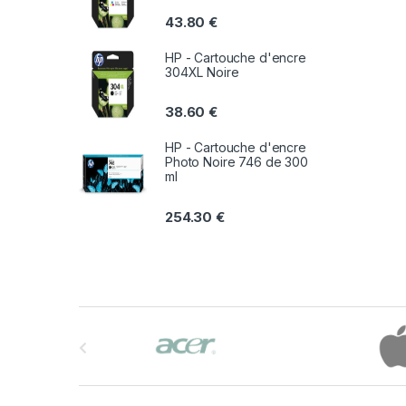
43.80
€
HP - Cartouche d'encre
304XL Noire
38.60
€
HP - Cartouche d'encre
Photo Noire 746 de 300
ml
254.30
€
B
r
a