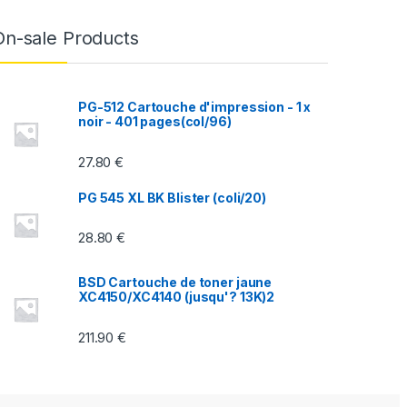
On-sale Products
PG-512 Cartouche d'impression - 1 x
noir - 401 pages(col/96)
27.80
€
PG 545 XL BK Blister (coli/20)
28.80
€
BSD Cartouche de toner jaune
XC4150/XC4140 (jusqu'? 13K)2
211.90
€