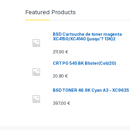
n
Featured Products
d
s
BSD Cartouche de toner magenta
XC4150/XC4140 (jusqu'? 13K)2
C
211.90
€
a
CRT PG 545 BK Blister(Coli/20)
r
20.80
€
o
u
BSD TONER 46.9K Cyan A3 - XC9635
s
397.00
€
e
l