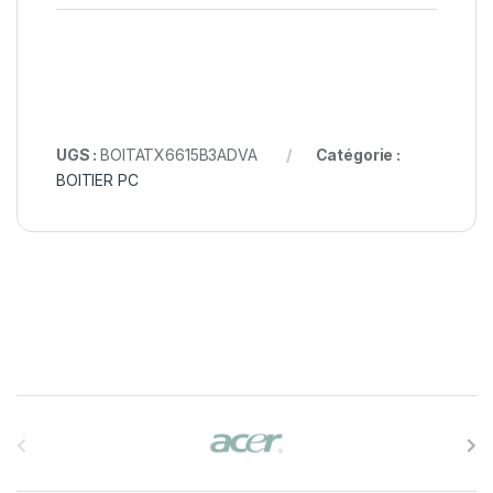
UGS :
BOITATX6615B3ADVA
Catégorie :
BOITIER PC
B
r