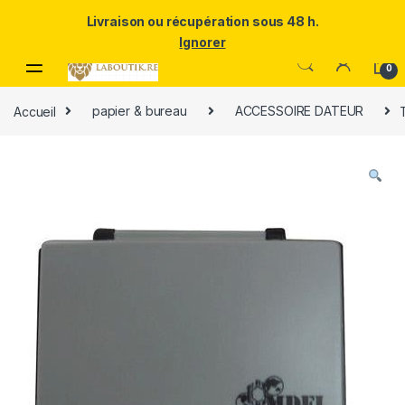
Un Père ULTRA exceptionnel mérite le meilleur.Offrez-lui la
Livraison ou récupération sous 48 h.
puissance et l'élégance du Samsung Galaxy S25 Ultra à prix réduit.
Ignorer
Skip to navigation
Skip to content
0
Accueil
papier & bureau
ACCESSOIRE DATEUR