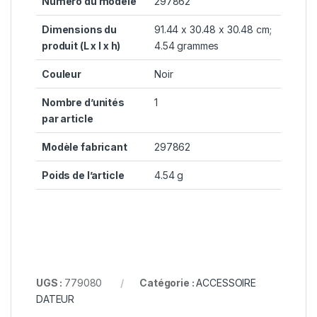
Numéro du modèle
297862
Dimensions du
91.44 x 30.48 x 30.48 cm;
produit (L x l x h)
4.54 grammes
Couleur
Noir
Nombre d’unités
1
par article
Modèle fabricant
297862
Poids de l’article
4.54 g
UGS :
779080
Catégorie :
ACCESSOIRE
DATEUR