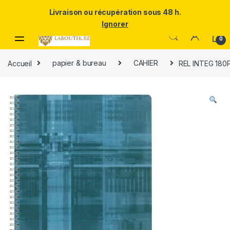
Un Père ULTRA exceptionnel mérite le meilleur.Offrez-lui la
Livraison ou récupération sous 48 h.
puissance et l'élégance du Samsung Galaxy S25 Ultra à prix réduit.
Ignorer
Skip to navigation
Skip to content
0
Accueil
papier & bureau
CAHIER
REL INTEG 180