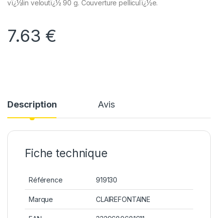
vï¿½lin veloutï¿½ 90 g. Couverture pelliculï¿½e.
7.63
€
Description
Avis
Fiche technique
Référence
919130
Marque
CLAIREFONTAINE