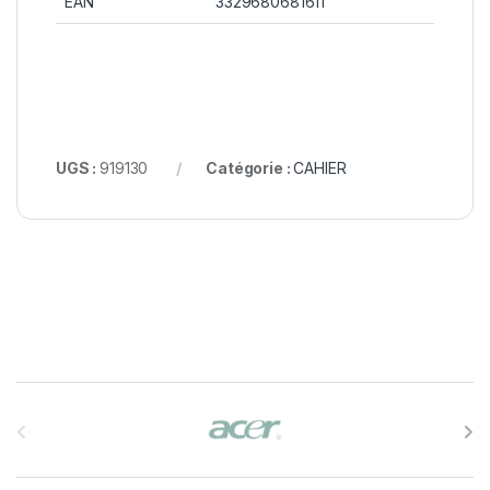
EAN
3329680681611
UGS :
919130
Catégorie :
CAHIER
B
r