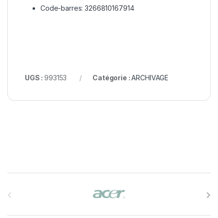
Code-barres: 3266810167914
UGS :
993153
Catégorie :
ARCHIVAGE
B
r