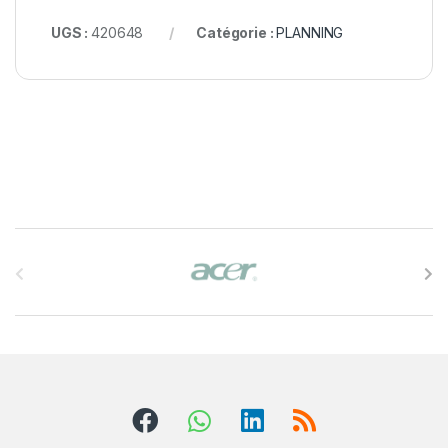
UGS :
420648
Catégorie :
PLANNING
B
r
a
n
d
s