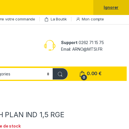
laxy S25 Ultra à prix réduit.
Ignorer
vre votre commande
La Boutik
Mon compte
Support
0262 71 15 75
Email: ARNO@MTSI.FR
0.00
€
0
H PLAN IND 1,5 RGE
e de stock