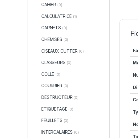
CAHIER
(0)
CALCULATRICE
(1)
CARNETS
(0)
Fi
CHEMISES
(0)
Fa
CISEAUX CUTTER
(0)
CLASSEURS
M
(0)
COLLE
(0)
Nu
COURRIER
(0)
Di
DESTRUCTEUR
(0)
Co
ETIQUETAGE
(0)
Ty
FEUILLETS
(0)
No
INTERCALAIRES
(0)
Ta