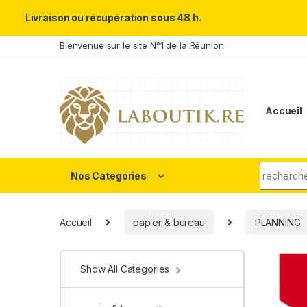
Un Père ULTRA exceptionnel m
Livraison ou récupération sous 48 h.
Skip to navigation
Skip to content
Bienvenue sur le site N°1 de la Réunion
Accueil
Search fo
Nos Categories
Accueil
papier & bureau
PLANNING
Show All Categories