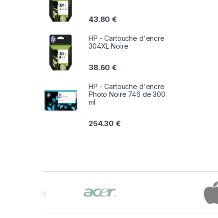
43.80
€
HP - Cartouche d'encre
304XL Noire
38.60
€
HP - Cartouche d'encre
Photo Noire 746 de 300
ml
254.30
€
B
r