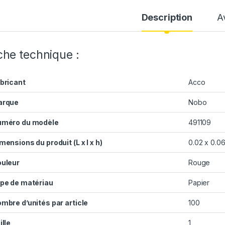
Description
A
che technique :
bricant
Acco
arque
Nobo
méro du modèle
491109
mensions du produit (L x l x h)
0.02 x 0.0
uleur
Rouge
pe de matériau
Papier
mbre d’unités par article
100
ille
1