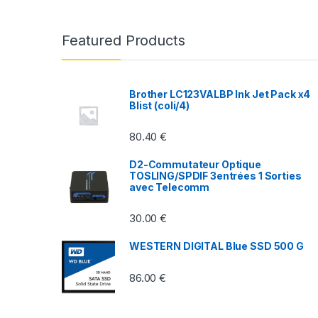
a
n
Featured Products
d
s
Brother LC123VALBP Ink Jet Pack x4
Blist (coli/4)
C
80.40
€
a
D2-Commutateur Optique
r
TOSLING/SPDIF 3entrées 1 Sorties
avec Telecomm
o
30.00
€
u
WESTERN DIGITAL Blue SSD 500 G
s
86.00
€
e
l