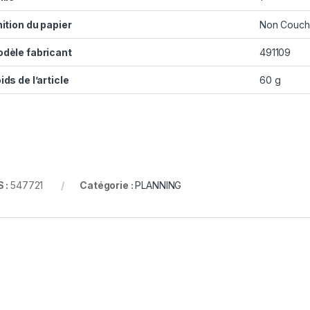
nition du papier
Non Couc
dèle fabricant
491109
ids de l’article
60 g
 :
547721
Catégorie :
PLANNING