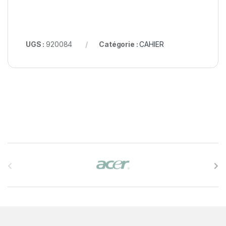
UGS :
920084
Catégorie :
CAHIER
B
r
a
n