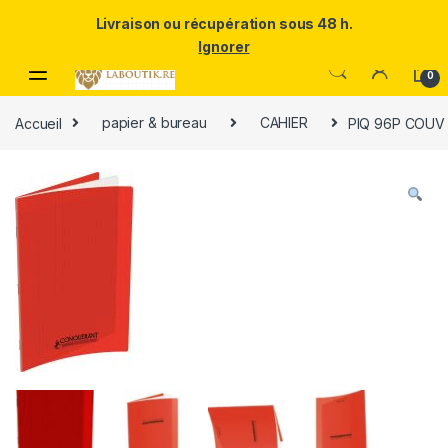
Un Père ULTRA exceptionnel mérite le meilleur.Offrez-lui la
Livraison ou récupération sous 48 h.
puissance et l'élégance du Samsung Galaxy S25 Ultra à prix réduit.
Ignorer
Skip to navigation
Skip to content
0
Accueil
papier & bureau
CAHIER
PIQ 96P COUV