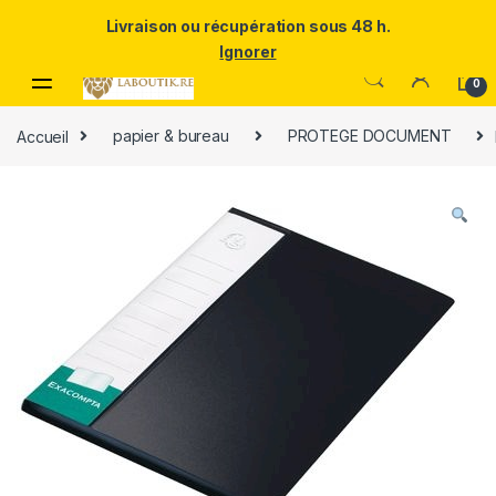
Un Père ULTRA exceptionnel mérite le meilleur.Offrez-lui la
Livraison ou récupération sous 48 h.
puissance et l'élégance du Samsung Galaxy S25 Ultra à prix réduit.
Ignorer
Skip to navigation
Skip to content
0
Accueil
papier & bureau
PROTEGE DOCUMENT