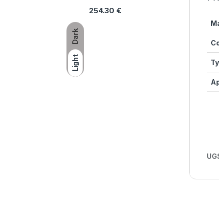
254.30
€
M
Dark
Co
Light
Ty
Ap
UGS