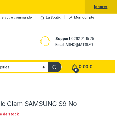
laxy S25 Ultra à prix réduit.
Ignorer
vre votre commande
La Boutik
Mon compte
Support
0262 71 15 75
Email: ARNO@MTSI.FR
0.00
€
0
io Clam SAMSUNG S9 No
e de stock