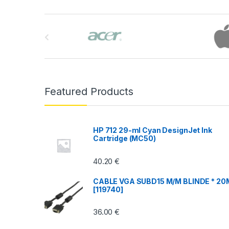
B
r
a
n
Featured Products
d
s
HP 712 29-ml Cyan DesignJet Ink
Cartridge (MC50)
C
40.20
€
a
CABLE VGA SUBD15 M/M BLINDE * 20
r
[119740]
o
36.00
€
u