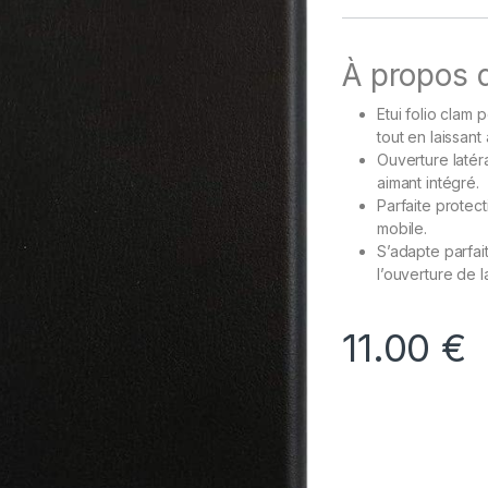
À propos d
Etui folio clam
tout en laissan
Ouverture latér
aimant intégré.
Parfaite protect
mobile.
S’adapte parfai
l’ouverture de 
11.00
€