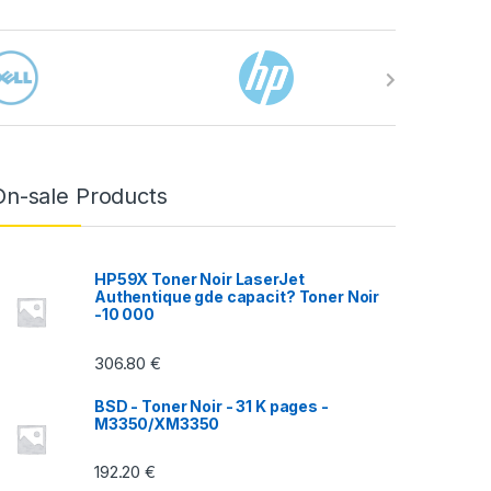
On-sale Products
HP59X Toner Noir LaserJet
Authentique gde capacit? Toner Noir
-10 000
306.80
€
BSD - Toner Noir - 31 K pages -
M3350/XM3350
192.20
€