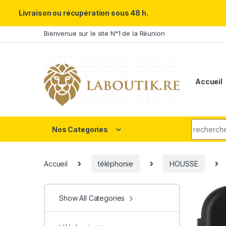
Un Père ULTRA exceptionnel m
Livraison ou récupération sous 48 h.
Skip to navigation
Skip to content
Bienvenue sur le site N°1 de la Réunion
Accueil
Search fo
Nos Categories
Accueil
téléphonie
HOUSSE
Show All Categories