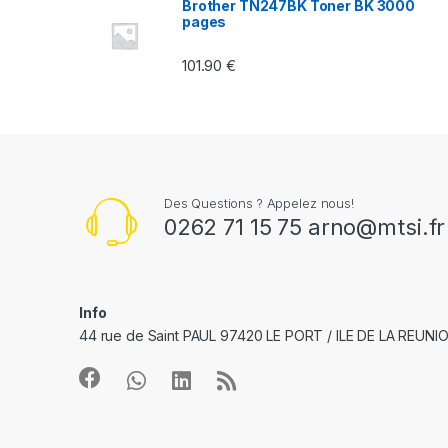
Brother TN247BK Toner BK 3000
pages
s
101.90
€
e
l
Des Questions ? Appelez nous!
0262 71 15 75 arno@mtsi.fr
Info
44 rue de Saint PAUL 97420 LE PORT / ILE DE LA REUNI