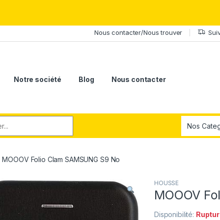
érite le meilleur.Offrez-lui la puissance et l'élégance du Samsung Ga
Nous contacter/Nous trouver
Sui
Notre société
Blog
Nous contacter
r:
MOOOV Folio Clam SAMSUNG S9 No
HOUSSE
MOOOV Fol
Disponibilité:
Ruptur