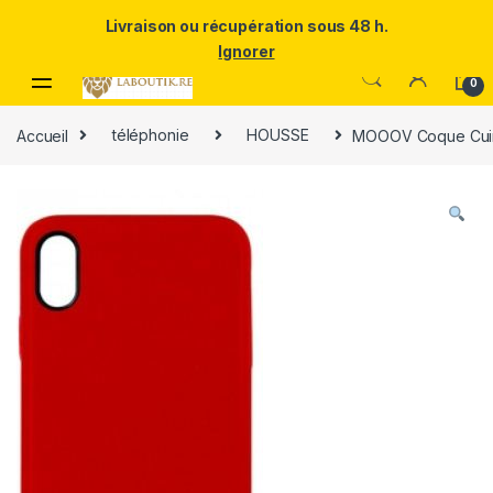
Un Père ULTRA exceptionnel mérite le meilleur.Offrez-lui la
Livraison ou récupération sous 48 h.
puissance et l'élégance du Samsung Galaxy S25 Ultra à prix réduit.
Ignorer
Skip to navigation
Skip to content
0
Accueil
téléphonie
HOUSSE
MOOOV Coque Cuir