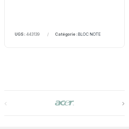
UGS :
443139
Catégorie :
BLOC NOTE
B
r
a