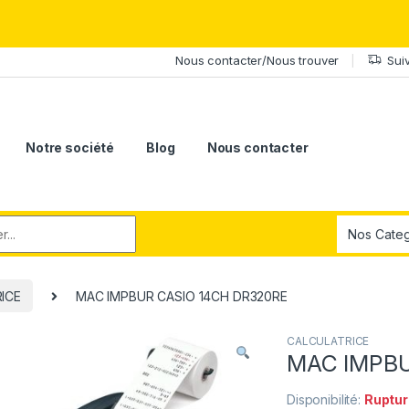
érite le meilleur.Offrez-lui la puissance et l'élégance du Samsung Ga
Nous contacter/Nous trouver
Sui
Notre société
Blog
Nous contacter
r:
ICE
MAC IMPBUR CASIO 14CH DR320RE
CALCULATRICE
MAC IMPBU
Disponibilité:
Ruptur