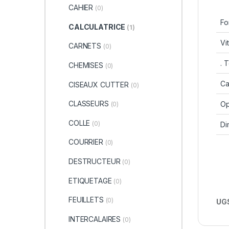
CAHIER
(0)
Fo
CALCULATRICE
(1)
Vi
CARNETS
(0)
. 
CHEMISES
(0)
Ca
CISEAUX CUTTER
(0)
CLASSEURS
Op
(0)
COLLE
(0)
Di
COURRIER
(0)
DESTRUCTEUR
(0)
ETIQUETAGE
(0)
FEUILLETS
(0)
UGS
INTERCALAIRES
(0)