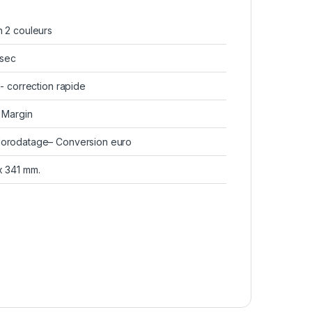
n 2 couleurs
 sec
o- correction rapide
, Margin
orodatage– Conversion euro
x 341 mm.