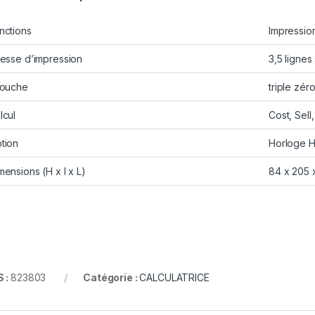
nctions
Impressio
tesse d’impression
3,5 lignes
Touche
triple zér
lcul
Cost, Sell
tion
Horloge H
mensions (H x l x L)
84 x 205 
 :
823803
Catégorie :
CALCULATRICE