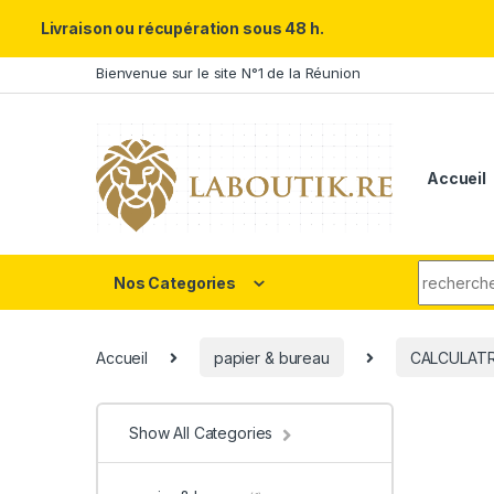
Un Père ULTRA exceptionnel m
Livraison ou récupération sous 48 h.
Skip to navigation
Skip to content
Bienvenue sur le site N°1 de la Réunion
Accueil
Search fo
Nos Categories
Accueil
papier & bureau
CALCULATR
Show All Categories