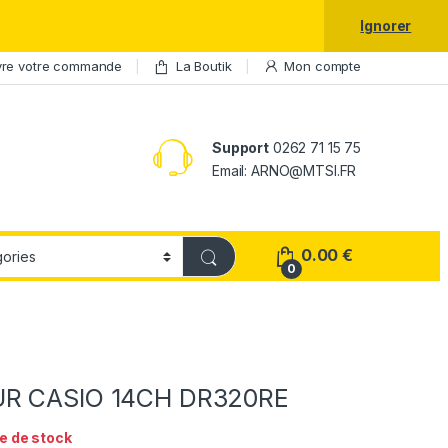
laxy S25 Ultra à prix réduit.
Ignorer
vre votre commande
La Boutik
Mon compte
Support
0262 71 15 75
Email: ARNO@MTSI.FR
0.00
€
0
R CASIO 14CH DR320RE
e de stock