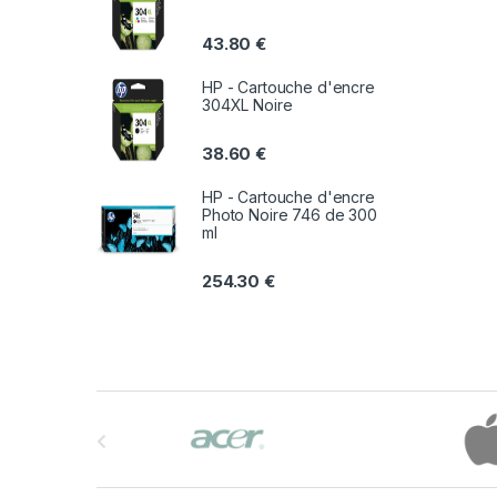
43.80
€
HP - Cartouche d'encre
304XL Noire
38.60
€
HP - Cartouche d'encre
Photo Noire 746 de 300
ml
254.30
€
B
r