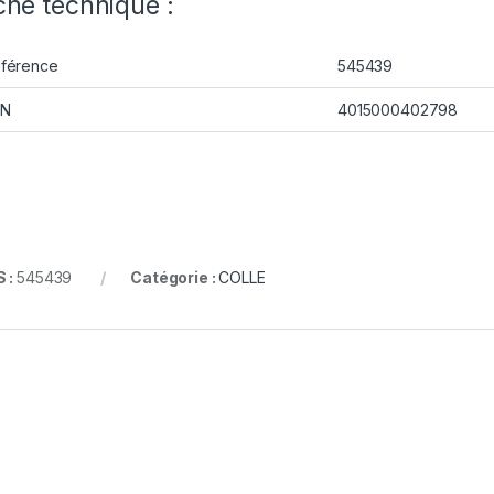
che technique :
férence
545439
AN
4015000402798
 :
545439
Catégorie :
COLLE