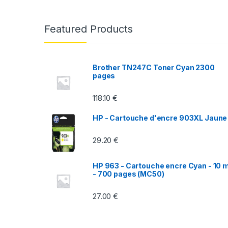
a
n
Featured Products
d
s
Brother TN247C Toner Cyan 2300
pages
C
118.10
€
a
HP - Cartouche d'encre 903XL Jaune
r
29.20
€
o
u
HP 963 - Cartouche encre Cyan - 10 m
- 700 pages (MC50)
s
27.00
€
e
l