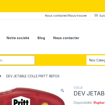
érite le meilleur.Offrez-lui la puissance et l'élégance du Samsung Ga
Nous contacter/Nous trouver
Sui
Notre société
Blog
Nous contacter
r:
DEV JETABLE COLLE PRITT REPOS
COLLE
DEV JETAB
Disponibilité:
Ruptur