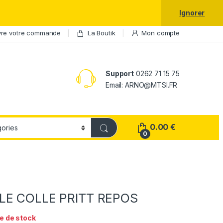
laxy S25 Ultra à prix réduit.
Ignorer
vre votre commande
La Boutik
Mon compte
Support
0262 71 15 75
Email: ARNO@MTSI.FR
0.00
€
0
LE COLLE PRITT REPOS
e de stock