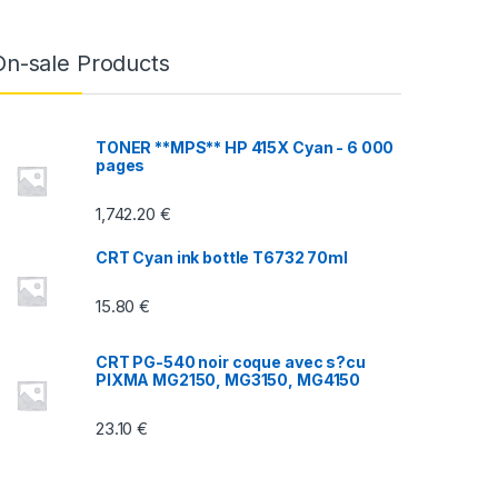
On-sale Products
TONER **MPS** HP 415X Cyan - 6 000
pages
1,742.20
€
CRT Cyan ink bottle T6732 70ml
15.80
€
CRT PG-540 noir coque avec s?cu
PIXMA MG2150, MG3150, MG4150
23.10
€