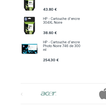
43.80
€
HP - Cartouche d'encre
304XL Noire
38.60
€
HP - Cartouche d'encre
Photo Noire 746 de 300
ml
254.30
€
B
r