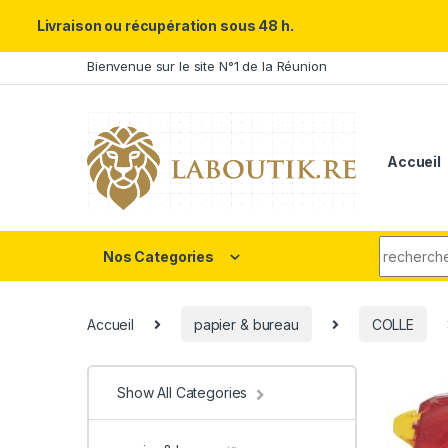
Un Père ULTRA exceptionnel m
Livraison ou récupération sous 48 h.
Skip to navigation
Skip to content
Bienvenue sur le site N°1 de la Réunion
Accueil
Search fo
Nos Categories
Accueil
papier & bureau
COLLE
Show All Categories