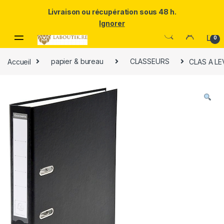
Un Père ULTRA exceptionnel mérite le meilleur.Offrez-lui la
Livraison ou récupération sous 48 h.
puissance et l'élégance du Samsung Galaxy S25 Ultra à prix réduit.
Ignorer
Skip to navigation
Skip to content
0
Accueil
papier & bureau
CLASSEURS
CLAS A LE