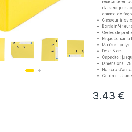
résistante en p
classeur jour a
gamme de façon
Classeur à levie
Bords inférieur
Oeillet de préh
Etiquette sur la 
Matière : polyp
Dos : 5 cm
Capacité : jusqu
Dimensions : 28
Nombre d’annea
Couleur : Jaune
3.43
€