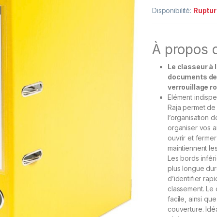
Disponibilité:
Ruptur
À propos d
Le classeur à 
documents de m
verrouillage r
Elément indispe
Raja permet de
l’organisation d
organiser vos a
ouvrir et ferme
maintiennent les
Les bords infér
plus longue duré
d’identifier ra
classement. Le
facile, ainsi q
couverture. Idéa