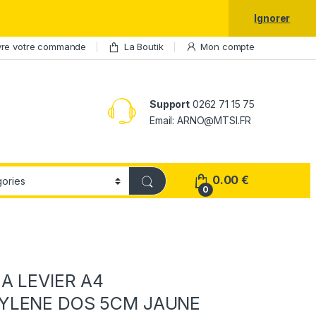
laxy S25 Ultra à prix réduit.
Ignorer
vre votre commande
La Boutik
Mon compte
Support
0262 71 15 75
Email: ARNO@MTSI.FR
0.00
€
0
A LEVIER A4
YLENE DOS 5CM JAUNE