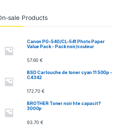
On-sale Products
Canon PG-540/CL-541 Photo Paper
Value Pack - Pack noir/couleur
57.60
€
BSD Cartouche de toner cyan 11 500p -
C4342
172.70
€
BROTHER Toner noir hte capacit?
3000p
93.70
€