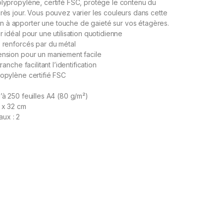
olypropylène, certifé FSC, protège le contenu du
près jour. Vous pouvez varier les couleurs dans cette
 à apporter une touche de gaieté sur vos étagères.
r idéal pour une utilisation quotidienne
s renforcés par du métal
ension pour un maniement facile
tranche facilitant l’identification
ropylène certifié FSC
’à 250 feuilles A4 (80 g/m²)
 x 32 cm
ux : 2