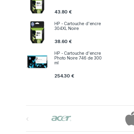
43.80
€
HP - Cartouche d'encre
304XL Noire
38.60
€
HP - Cartouche d'encre
Photo Noire 746 de 300
ml
254.30
€
B
r