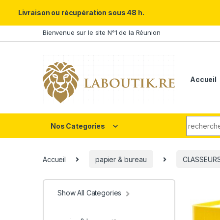
Un Père ULTRA exceptionnel m
Livraison ou récupération sous 48 h.
Skip to navigation
Skip to content
Bienvenue sur le site N°1 de la Réunion
Accueil
Search fo
Nos Categories
Accueil
papier & bureau
CLASSEUR
Show All Categories