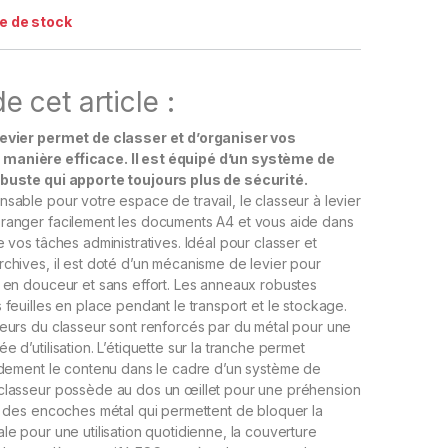
e de stock
e cet article :
levier permet de classer et d’organiser vos
anière efficace. Il est équipé d’un système de
obuste qui apporte toujours plus de sécurité.
nsable pour votre espace de travail, le classeur à levier
 ranger facilement les documents A4 et vous aide dans
e vos tâches administratives. Idéal pour classer et
rchives, il est doté d’un mécanisme de levier pour
r en douceur et sans effort. Les anneaux robustes
 feuilles en place pendant le transport et le stockage.
ieurs du classeur sont renforcés par du métal pour une
e d’utilisation. L’étiquette sur la tranche permet
pidement le contenu dans le cadre d’un système de
 classeur possède au dos un œillet pour une préhension
ue des encoches métal qui permettent de bloquer la
le pour une utilisation quotidienne, la couverture