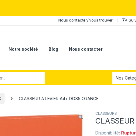
érite le meilleur.Offrez-lui la puissance et l'élégance du Samsung Ga
Nous contacter/Nous trouver
Sui
Notre société
Blog
Nous contacter
r:
S
CLASSEUR A LEVIER A4+ DOS5 ORANGE
CLASSEURS
CLASSEUR 
Disponibilité:
Ruptur