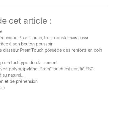
e cet article :
ge
écanique Prem’Touch, très robuste mais aussi
âce à son bouton poussoir
 le classeur Prem’Touch possède des renforts en coin
dapte à tout type de classement
vert polypropylène, Prem’Touch est certifié FSC
é au naturel…
ien et de préhension
 cm