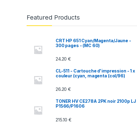
a
n
Featured Products
d
s
CRT HP 651 Cyan/Magenta/Jaune -
300 pages - (MC 60)
C
24.20
€
a
CL-511 - Cartouche d'impression - 1 x
r
couleur (cyan, magenta (col/96)
o
26.20
€
u
TONER HV CE278A 2PK noir 2100p LJ
P1566/P1606
s
215.10
€
e
l