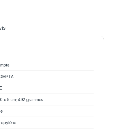
vis
ompta
OMPTA
E
30 x 5 cm; 492 grammes
ge
ropylène