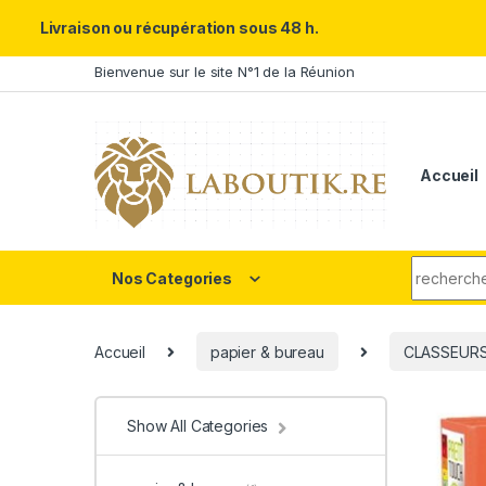
Un Père ULTRA exceptionnel m
Livraison ou récupération sous 48 h.
Skip to navigation
Skip to content
Bienvenue sur le site N°1 de la Réunion
Accueil
Search fo
Nos Categories
Accueil
papier & bureau
CLASSEUR
Show All Categories