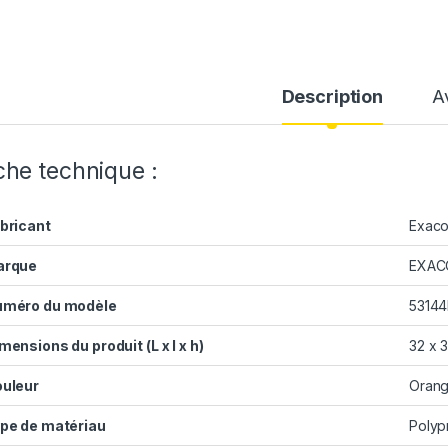
Description
A
che technique :
bricant
Exac
arque
EXAC
méro du modèle
53144
mensions du produit (L x l x h)
32 x 
uleur
Oran
pe de matériau
Polyp