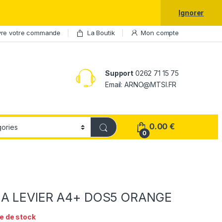
laxy S25 Ultra à prix réduit.
Ignorer
vre votre commande
La Boutik
Mon compte
Support
0262 71 15 75
Email: ARNO@MTSI.FR
0.00
€
0
A LEVIER A4+ DOS5 ORANGE
e de stock