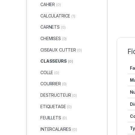
CAHIER
(0)
CALCULATRICE
(1)
CARNETS
(0)
CHEMISES
(0)
CISEAUX CUTTER
Fi
(0)
CLASSEURS
(0)
Fa
COLLE
(0)
M
COURRIER
(0)
Nu
DESTRUCTEUR
(0)
Di
ETIQUETAGE
(0)
Co
FEUILLETS
(0)
Ty
INTERCALAIRES
(0)