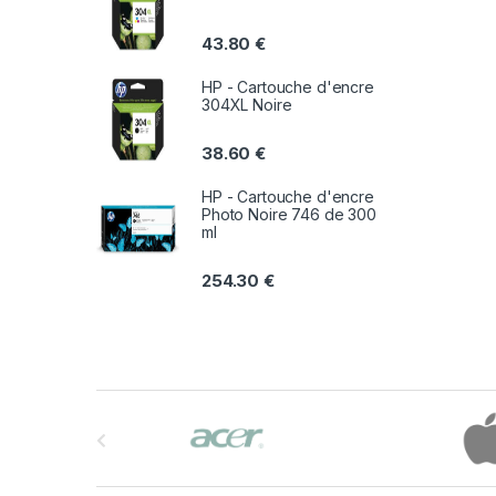
43.80
€
HP - Cartouche d'encre
304XL Noire
38.60
€
HP - Cartouche d'encre
Photo Noire 746 de 300
ml
254.30
€
B
r