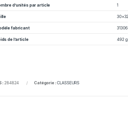
mbre d’unités par article
1
ille
30×3
dèle fabricant
3130
ids de l’article
492 g
 :
284824
Catégorie :
CLASSEURS