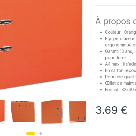
À propos d
Couleur : Oran
Equipé d’une m
ergonomique gr
Garanti 10 ans,
pour durer
A4 maxi, il s’a
En carton recou
Pour une qualit
Œillet de maint
Format : 32×30
3.69
€