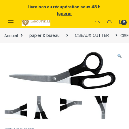
Un Père ULTRA exceptionnel mérite le meilleur.Offrez-lui la
Livraison ou récupération sous 48 h.
puissance et l'élégance du Samsung Galaxy S25 Ultra à prix réduit.
Ignorer
Skip to navigation
Skip to content
0
Accueil
papier & bureau
CISEAUX CUTTER
CIS