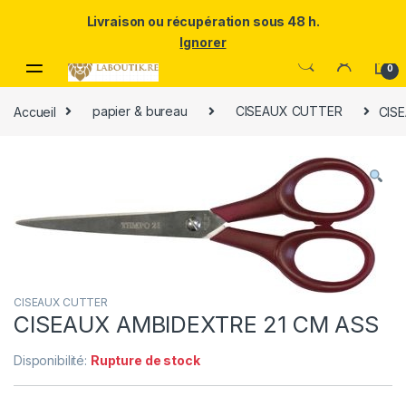
Un Père ULTRA exceptionnel mérite le meilleur.Offrez-lui la
Livraison ou récupération sous 48 h.
puissance et l'élégance du Samsung Galaxy S25 Ultra à prix réduit.
Ignorer
Skip to navigation
Skip to content
0
Accueil
papier & bureau
CISEAUX CUTTER
CIS
CISEAUX CUTTER
CISEAUX AMBIDEXTRE 21 CM ASS
Disponibilité:
Rupture de stock