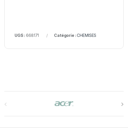
UGS :
668171
Catégorie :
CHEMISES
B
r
a