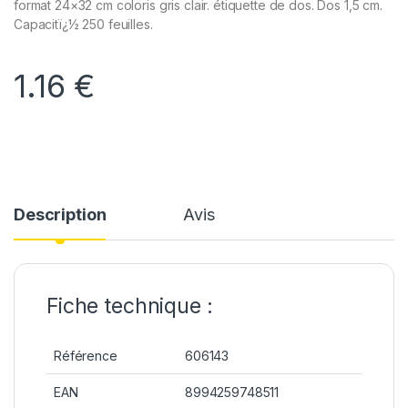
format 24×32 cm coloris gris clair. étiquette de dos. Dos 1,5 cm.
Capacitï¿½ 250 feuilles.
1.16
€
Description
Avis
Fiche technique :
Référence
606143
EAN
8994259748511