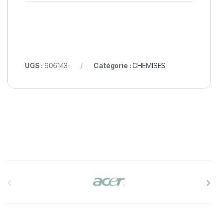
UGS :
606143
Catégorie :
CHEMISES
B
r
a