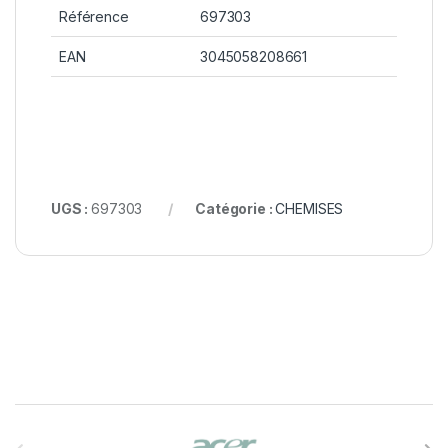
Référence
697303
EAN
3045058208661
UGS :
697303
Catégorie :
CHEMISES
B