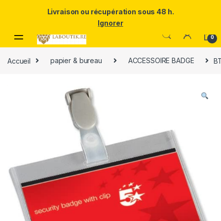
Un Père ULTRA exceptionnel mérite le meilleur.Offrez-lui la
Livraison ou récupération sous 48 h.
puissance et l'élégance du Samsung Galaxy S25 Ultra à prix réduit.
Ignorer
Skip to navigation
Skip to content
0
Accueil
papier & bureau
ACCESSOIRE BADGE
B