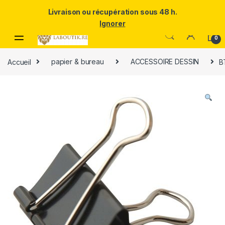
Un Père ULTRA exceptionnel mérite le meilleur.Offrez-lui la
Livraison ou récupération sous 48 h.
puissance et l'élégance du Samsung Galaxy S25 Ultra à prix réduit.
Ignorer
Skip to navigation
Skip to content
0
Accueil
papier & bureau
ACCESSOIRE DESSIN
B