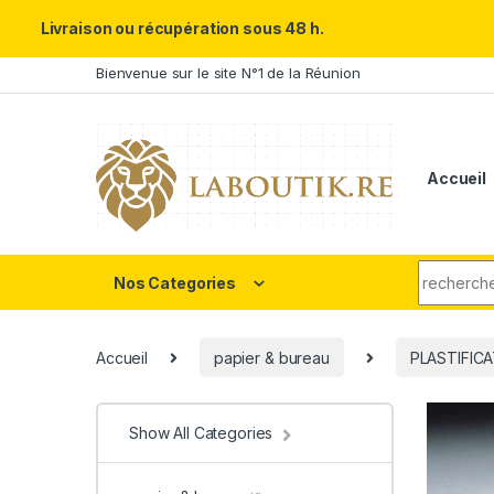
Un Père ULTRA exceptionnel m
Livraison ou récupération sous 48 h.
Skip to navigation
Skip to content
Bienvenue sur le site N°1 de la Réunion
Accueil
Search fo
Nos Categories
Accueil
papier & bureau
PLASTIFIC
Show All Categories