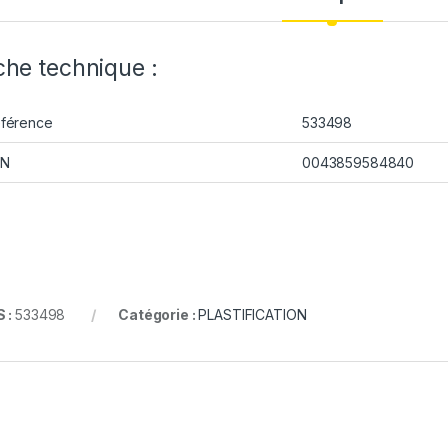
che technique :
férence
533498
AN
0043859584840
 :
533498
Catégorie :
PLASTIFICATION