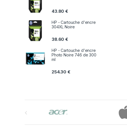
43.80
€
HP - Cartouche d'encre
304XL Noire
38.60
€
HP - Cartouche d'encre
Photo Noire 746 de 300
ml
254.30
€
B
r