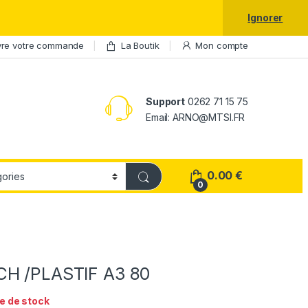
laxy S25 Ultra à prix réduit.
Ignorer
vre votre commande
La Boutik
Mon compte
Support
0262 71 15 75
Email: ARNO@MTSI.FR
0.00
€
0
CH /PLASTIF A3 80
e de stock