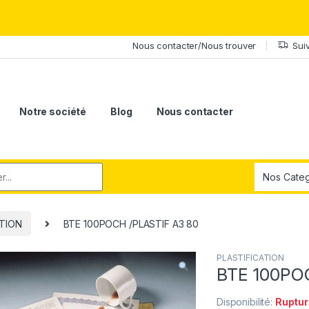
érite le meilleur.Offrez-lui la puissance et l'élégance du Samsung Ga
Nous contacter/Nous trouver
Sui
Notre société
Blog
Nous contacter
r:
ATION
BTE 100POCH /PLASTIF A3 80
PLASTIFICATION
BTE 100PO
Disponibilité:
Ruptur