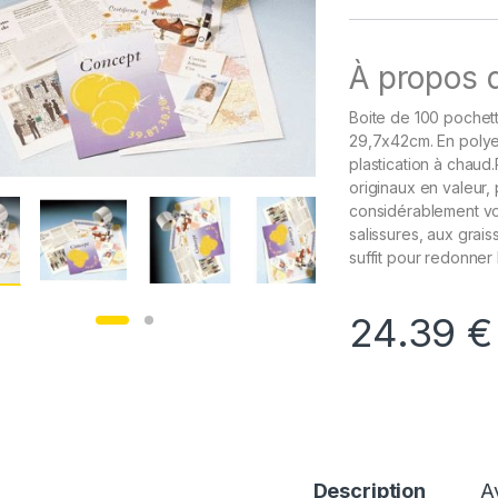
À propos d
Boite de 100 pochet
29,7x42cm. En polyes
plastication à chau
originaux en valeur,
considérablement vos
salissures, aux grais
suffit pour redonner
24.39
€
Description
A