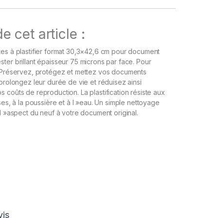
e cet article :
tes à plastifier format 30,3×42,6 cm pour document
ter brillant épaisseur 75 microns par face. Pour
d.Préservez, protégez et mettez vos documents
 prolongez leur durée de vie et réduisez ainsi
 coûts de reproduction. La plastification résiste aux
ses, à la poussière et à l »eau. Un simple nettoyage
 l »aspect du neuf à votre document original.
vis