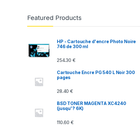
a
n
Featured Products
d
s
HP - Cartouche d'encre Photo Noire
746 de 300 ml
C
254.30
€
a
Cartouche Encre PG 540 L Noir 300
r
pages
o
28.40
€
u
BSD TONER MAGENTA XC4240
(jusqu'? 6K)
s
110.60
€
e
l