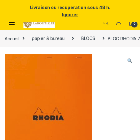
Un Père ULTRA exceptionnel mérite le meilleur.Offrez-lui la
Livraison ou récupération sous 48 h.
puissance et l'élégance du Samsung Galaxy S25 Ultra à prix réduit.
Ignorer
Skip to navigation
Skip to content
0
Accueil
papier & bureau
BLOCS
BLOC RHODIA 7