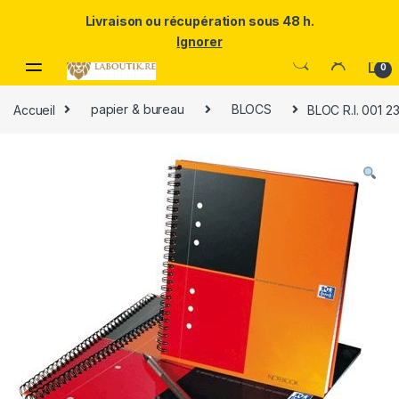
Un Père ULTRA exceptionnel mérite le meilleur.Offrez-lui la
Livraison ou récupération sous 48 h.
puissance et l'élégance du Samsung Galaxy S25 Ultra à prix réduit.
Ignorer
Skip to navigation
Skip to content
0
Accueil
papier & bureau
BLOCS
BLOC R.I. 001 