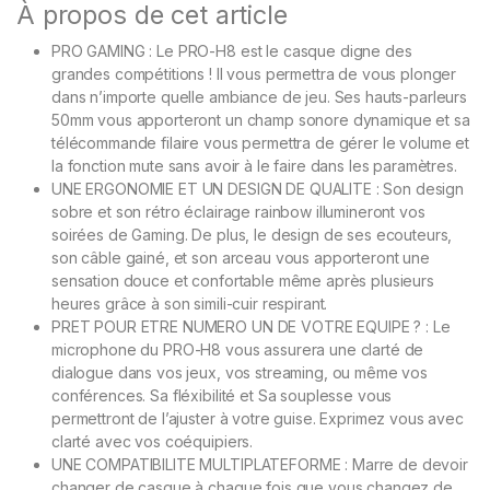
À propos de cet article
PRO GAMING : Le PRO-H8 est le casque digne des
grandes compétitions ! Il vous permettra de vous plonger
dans n’importe quelle ambiance de jeu. Ses hauts-parleurs
50mm vous apporteront un champ sonore dynamique et sa
télécommande filaire vous permettra de gérer le volume et
la fonction mute sans avoir à le faire dans les paramètres.
UNE ERGONOMIE ET UN DESIGN DE QUALITE : Son design
sobre et son rétro éclairage rainbow illumineront vos
soirées de Gaming. De plus, le design de ses ecouteurs,
son câble gainé, et son arceau vous apporteront une
sensation douce et confortable même après plusieurs
heures grâce à son simili-cuir respirant.
PRET POUR ETRE NUMERO UN DE VOTRE EQUIPE ? : Le
microphone du PRO-H8 vous assurera une clarté de
dialogue dans vos jeux, vos streaming, ou même vos
conférences. Sa fléxibilité et Sa souplesse vous
permettront de l’ajuster à votre guise. Exprimez vous avec
clarté avec vos coéquipiers.
UNE COMPATIBILITE MULTIPLATEFORME : Marre de devoir
changer de casque à chaque fois que vous changez de