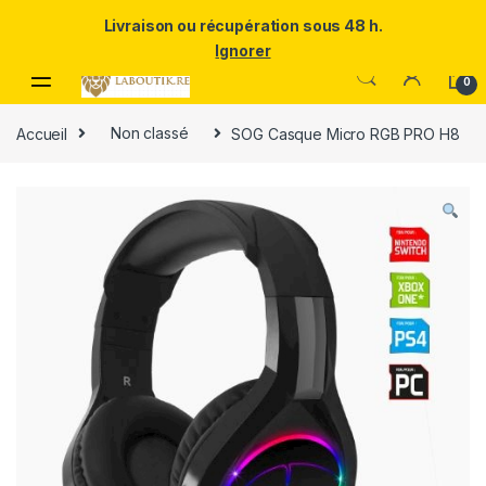
Un Père ULTRA exceptionnel mérite le meilleur.Offrez-lui la
Livraison ou récupération sous 48 h.
puissance et l'élégance du Samsung Galaxy S25 Ultra à prix réduit.
Ignorer
Skip to navigation
Skip to content
0
Accueil
Non classé
SOG Casque Micro RGB PRO H8