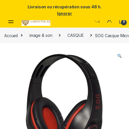
Un Père ULTRA exceptionnel mérite le meilleur.Offrez-lui la
Livraison ou récupération sous 48 h.
puissance et l'élégance du Samsung Galaxy S25 Ultra à prix réduit.
Ignorer
Skip to navigation
Skip to content
0
Accueil
image & son
CASQUE
SOG Casque Micr