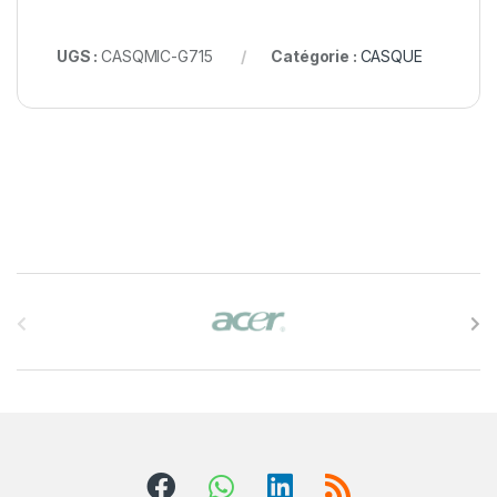
UGS :
CASQMIC-G715
Catégorie :
CASQUE
B
r
a
n
d