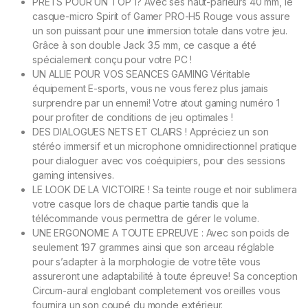
PRETS POUR UN TOP 1? Avec ses haut-parleurs 40 mm, le
casque-micro Spirit of Gamer PRO-H5 Rouge vous assure
un son puissant pour une immersion totale dans votre jeu.
Grâce à son double Jack 3.5 mm, ce casque a été
spécialement conçu pour votre PC !
UN ALLIE POUR VOS SEANCES GAMING Véritable
équipement E-sports, vous ne vous ferez plus jamais
surprendre par un ennemi! Votre atout gaming numéro 1
pour profiter de conditions de jeu optimales !
DES DIALOGUES NETS ET CLAIRS ! Appréciez un son
stéréo immersif et un microphone omnidirectionnel pratique
pour dialoguer avec vos coéquipiers, pour des sessions
gaming intensives.
LE LOOK DE LA VICTOIRE ! Sa teinte rouge et noir sublimera
votre casque lors de chaque partie tandis que la
télécommande vous permettra de gérer le volume.
UNE ERGONOMIE A TOUTE EPREUVE : Avec son poids de
seulement 197 grammes ainsi que son arceau réglable
pour s’adapter à la morphologie de votre tête vous
assureront une adaptabilité à toute épreuve! Sa conception
Circum-aural englobant completement vos oreilles vous
fournira un son coupé du monde extérieur.