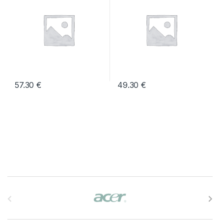
57.30
€
49.30
€
B
r