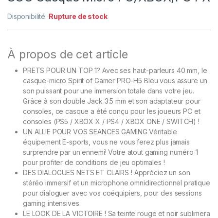
Disponibilité:
Rupture de stock
À propos de cet article
PRETS POUR UN TOP 1? Avec ses haut-parleurs 40 mm, le
casque-micro Spirit of Gamer PRO-H5 Bleu vous assure un
son puissant pour une immersion totale dans votre jeu.
Grâce à son double Jack 3.5 mm et son adaptateur pour
consoles, ce casque a été conçu pour les joueurs PC et
consoles (PS5 / XBOX X / PS4 / XBOX ONE / SWITCH) !
UN ALLIE POUR VOS SEANCES GAMING Véritable
équipement E-sports, vous ne vous ferez plus jamais
surprendre par un ennemi! Votre atout gaming numéro 1
pour profiter de conditions de jeu optimales !
DES DIALOGUES NETS ET CLAIRS ! Appréciez un son
stéréo immersif et un microphone omnidirectionnel pratique
pour dialoguer avec vos coéquipiers, pour des sessions
gaming intensives.
LE LOOK DE LA VICTOIRE ! Sa teinte rouge et noir sublimera