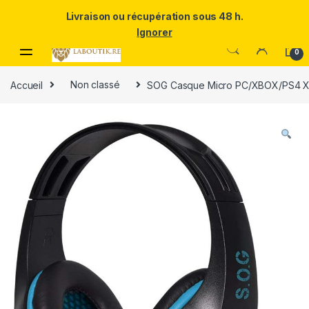
Un Père ULTRA exceptionnel mérite le meilleur.Offrez-lui la
Livraison ou récupération sous 48 h.
puissance et l'élégance du Samsung Galaxy S25 Ultra à prix réduit.
Ignorer
Skip to navigation
Skip to content
0
Accueil
Non classé
SOG Casque Micro PC/XBOX/PS4 