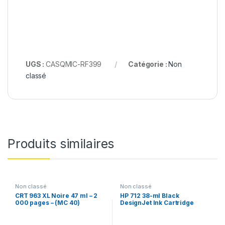
UGS :
CASQMIC-RF399
Catégorie :
Non
classé
Produits similaires
Non classé
Non classé
CRT 963 XL Noire 47 ml – 2
HP 712 38-ml Black
000 pages – (MC 40)
DesignJet Ink Cartridge
(MC50)