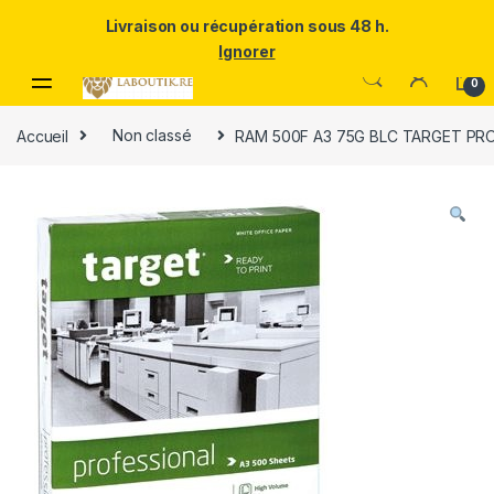
Un Père ULTRA exceptionnel mérite le meilleur.Offrez-lui la
Livraison ou récupération sous 48 h.
puissance et l'élégance du Samsung Galaxy S25 Ultra à prix réduit.
Ignorer
Skip to navigation
Skip to content
0
Accueil
Non classé
RAM 500F A3 75G BLC TARGET PR