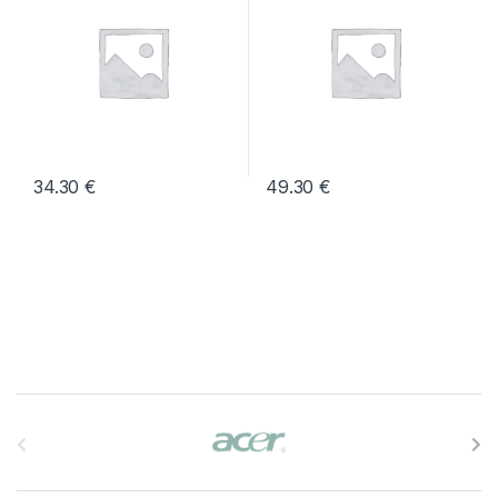
34.30
€
49.30
€
B
r